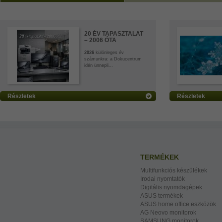
20 ÉV TAPASZTALAT
– 2006 ÓTA
2026
különleges év
számunkra: a Dokucentrum
idén ünnepli...
Részletek
Részletek
TERMÉKEK
Multifunkciós készülékek
Irodai nyomtatók
Digitális nyomdagépek
ASUS termékek
ASUS home office eszközök
AG Neovo monitorok
SAMSUNG monitorok