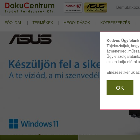
Bemutatkoz
FŐOLDAL
|
TERMÉKEK
|
MEGOLDÁSOK
|
KÖZBESZERZÉS
|
Kedves Ügyfelünk
Tájékoztatjuk, hogy
átmenetileg, műszak
Ügyfélszolgálatunk
címen tudja elérni a 
Elnézését kérjük az
OK